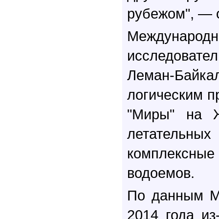
рубежом", — 
Междунаро
исследовател
Леман-Байк
логическим п
"Миры" на Ж
летательны
комплексные
водоемов.
По данным М
2014 года и