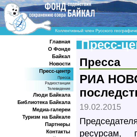
Коллективный член Русского географич
Пресс-це
Главная
О Фонде
Байкал
Пресса
Новости
Пресс-центр
РИА НОВО
Пресса
Радиостанции
последст
Телевидение
Люди Байкала
Библиотека Байкала
19.02.2015
Медиа-галереи
Туризм на Байкале
Председате
Партнеры
ресурсам, 
Контакты