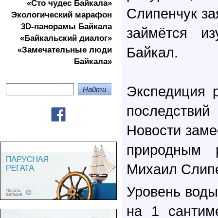
«Сто чудес Байкала»
Слипенчук за
Экологичеcкий марафон
3D-панорамы Байкала
займётся из
«Байкальский диалог»
Байкал.
«Замечательные люди
Байкала»
Экспедиция 
последствий
Новости заме
природным р
Михаил Слипе
Уровень воды
на 1 сантим