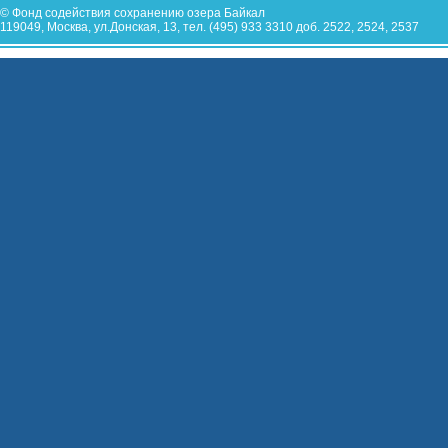
© Фонд содействия сохранению озера Байкал
119049, Москва, ул.Донская, 13, тел. (495) 933 3310 доб. 2522, 2524, 2537