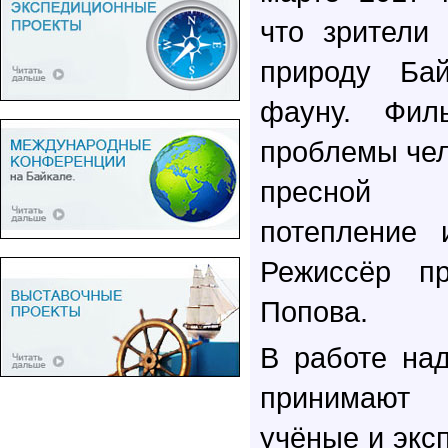
что зрители
природу Ба
фауну. Фил
проблемы че
пресной в
потепление 
Режиссёр п
Попова.
В работе на
принимают
учёные и экс