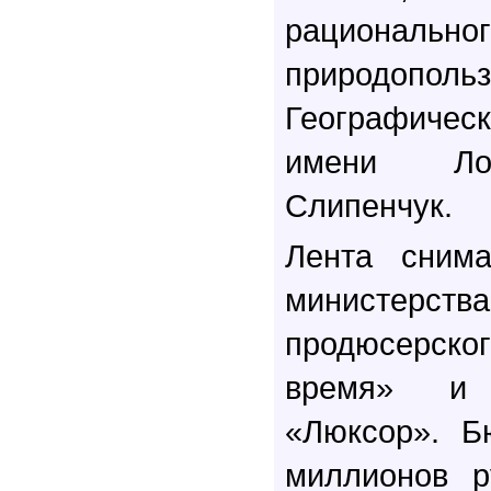
рациональног
природополь
Географичес
имени Ло
Слипенчук.
Лента снима
министерс
продюсерск
время» и 
«Люксор». Б
миллионов р