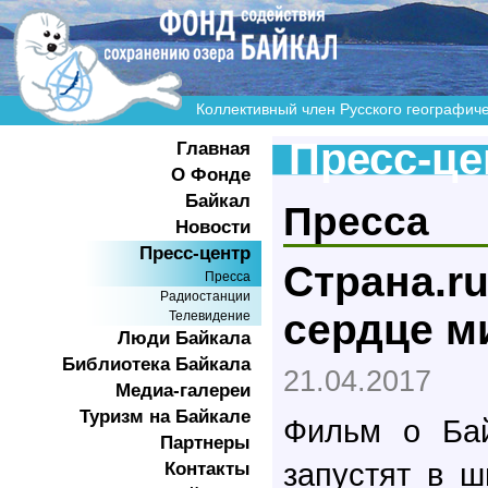
Коллективный член Русского географич
Пресс-це
Главная
О Фонде
Байкал
Пресса
Новости
Пресс-центр
Страна.ru
Пресса
Радиостанции
сердце м
Телевидение
Люди Байкала
Библиотека Байкала
21.04.2017
Медиа-галереи
Туризм на Байкале
Фильм о Ба
Партнеры
запустят в ш
Контакты