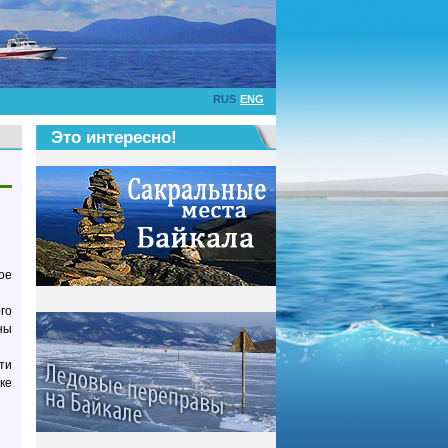
RUS
ENG
Это интересно!
ое
го
ны
ти
ке