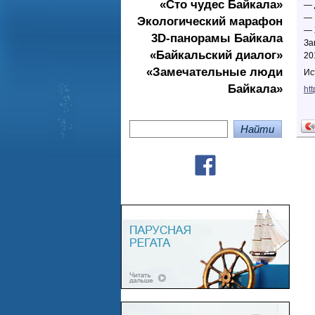
«Сто чудес Байкала»
— 
— 
Экологичеcкий марафон
— 
3D-панорамы Байкала
За
«Байкальский диалог»
20
«Замечательные люди
Ис
Байкала»
ht