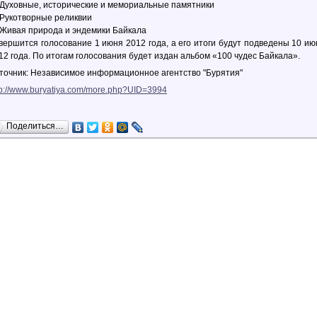
Духовные, исторические и мемориальные памятники
Рукотворные реликвии
Живая природа и эндемики Байкала
вершится голосование 1 июня 2012 года, а его итоги будут подведены 10 ию
12 года. По итогам голосования будет издан альбом «100 чудес Байкала».
точник: Независимое информационное агентство "Бурятия"
tp://www.buryatiya.com/more.php?UID=3994
Поделиться…