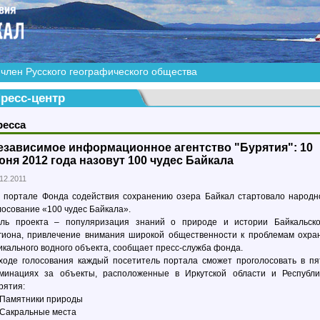
член Русского географического общества
ресс-центр
ресса
езависимое информационное агентство "Бурятия": 10
юня 2012 года назовут 100 чудес Байкала
12.2011
 портале Фонда содействия сохранению озера Байкал стартовало народн
лосование «100 чудес Байкала».
ль проекта – популяризация знаний о природе и истории Байкальско
гиона, привлечение внимания широкой общественности к проблемам охра
икального водного объекта, сообщает пресс-служба фонда.
ходе голосования каждый посетитель портала сможет проголосовать в пя
минациях за объекты, расположенные в Иркутской области и Республи
рятия:
Памятники природы
Сакральные места