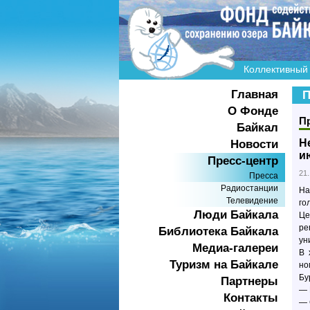
Коллективный 
Главная
П
О Фонде
П
Байкал
Н
Новости
и
Пресс-центр
21.
Пресса
Радиостанции
На
Телевидение
го
Люди Байкала
Це
ре
Библиотека Байкала
ун
Медиа-галереи
В 
Туризм на Байкале
но
Бу
Партнеры
— 
Контакты
— 