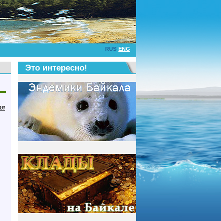
RUS
ENG
Это интересно!
ая