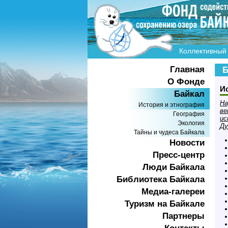
Коллективный 
Главная
Б
О Фонде
И
Байкал
На
История и этнография
ве
География
ис
Экология
Ду
Тайны и чудеса Байкала
Новости
Пресс-центр
Люди Байкала
Библиотека Байкала
Медиа-галереи
Туризм на Байкале
Партнеры