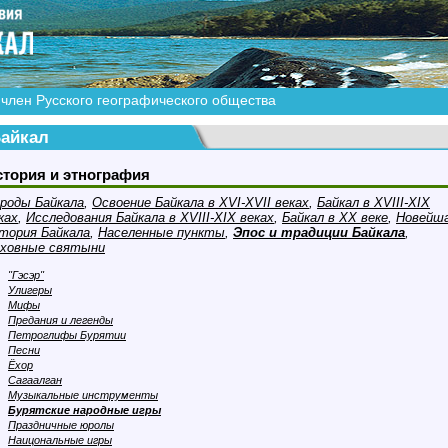
член Русского географического общества
айкал
стория и этнография
роды Байкала
,
Освоение Байкала в XVI-XVII веках
,
Байкал в XVIII-XIX
ках
,
Исследования Байкала в XVIII-XIX веках
,
Байкал в XX веке
,
Новейш
тория Байкала
,
Населенные пункты
,
Эпос и традиции Байкала
,
ховные святыни
"Гэсэр"
Улигеры
Мифы
Предания и легенды
Петроглифы Бурятии
Песни
Ёхор
Сагаалган
Музыкальные инструменты
Бурятские народные игры
Праздничные юролы
Наицональные игры