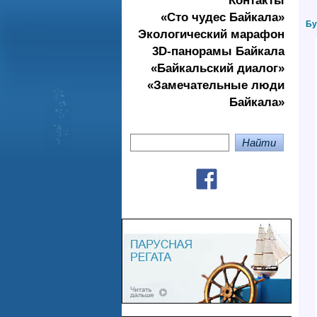
Контакты
«Сто чудес Байкала»
Бу
Экологичеcкий марафон
3D-панорамы Байкала
«Байкальский диалог»
«Замечательные люди
Байкала»