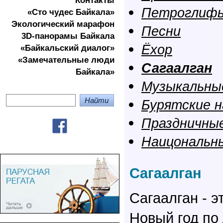
Контакты
Петроглифы
«Сто чудес Байкала»
Экологичеcкий марафон
Песни
3D-панорамы Байкала
Ёхор
«Байкальский диалог»
«Замечательные люди
Сагаалган
Байкала»
Музыкальны
Бурятские 
Праздничны
Наицональн
Сагаалган
Сагаалган - э
Новый год по