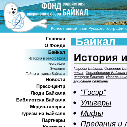
Коллективный член Русского географич
Байкал
Главная
О Фонде
Байкал
История 
История и этнография
География
Народы Байкала
,
Освоение Бай
Экология
веках
,
Исследования Байкала в
Тайны и чудеса Байкала
история Байкала
,
Населенны
Новости
Духовные святыни
Пресс-центр
"Гэсэр"
Люди Байкала
Библиотека Байкала
Улигеры
Медиа-галереи
Мифы
Туризм на Байкале
Партнеры
Предания и 